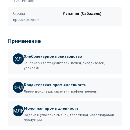
ТИС-Регион
Страна
Испания (Сабадель)
происхождения
Применение
Хлебопекарное производство
ХЛ
Конвейеры тестоделителей, печей, охладителей,
упаковки
Кондитерская промышленность
КНД
Линии шоколада, карамели, вафель, печенья
Молочная промышленность
МЛК
Подача и упаковка сырной, творожной, масложировой
продукции