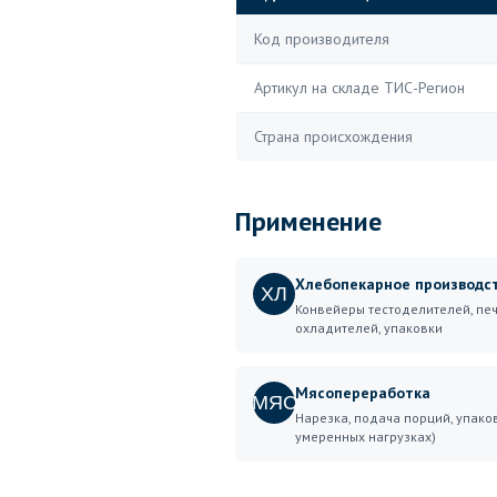
Код производителя
Артикул на складе ТИС-Регион
Страна происхождения
Применение
Хлебопекарное производс
ХЛ
Конвейеры тестоделителей, печ
охладителей, упаковки
Мясопереработка
МЯС
Нарезка, подача порций, упако
умеренных нагрузках)