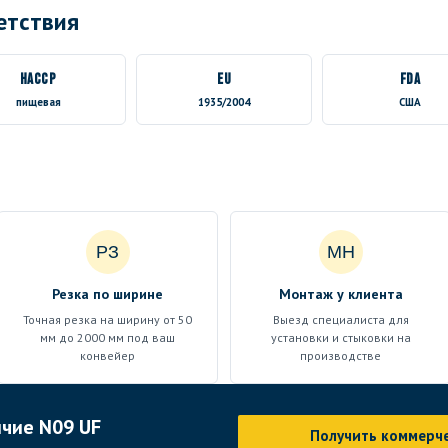
етствия
HACCP
EU
FDA
пищевая
1935/2004
США
РЗ
МН
Резка по ширине
Монтаж у клиента
Точная резка на ширину от 50
Выезд специалиста для
мм до 2000 мм под ваш
установки и стыковки на
конвейер
производстве
ичие N09 UF
Получить коммерч