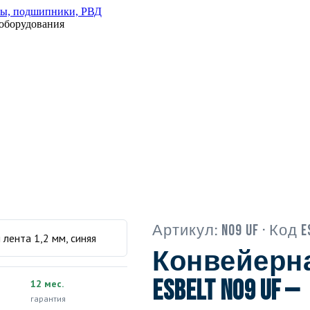
оборудования
Артикул:
N09 UF
· Код E
Конвейерна
Esbelt N09 UF —
12 мес.
гарантия