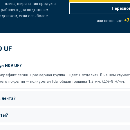
— длина, ширина, тип продукта,
Перезво
е рабочего дня подготовим
дскажем, если есть более
+7
или позвоните:
9 UF
ул N09 UF?
«префикс серии + размерная группа + цвет + отделка». В нашем случае:
него покрытия — полиуретан fda, общая толщина 1,2 мм, k1%=8 Н/мм.
 лента?
нты?