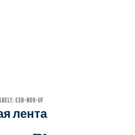
sbelt:
ESB-N09-UF
я лента