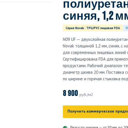
полиуретан
синяя, 1,2 м
Серия Novak · TPU/PVC пищевая FDA
П
N09 UF — двухслойная полиуретан
Novak толщиной 1,2 мм, синяя, с 
для современных пищевых линий с 
Сертифицирована FDA для прямог
продуктами. Рабочий диапазон тем
диаметр шкива 20 мм. Поставка с
по ширине и горячая стыковка по
8 900
руб./м2
Получить коммерческое предл
Резка по ширине — от 50 мм до 20