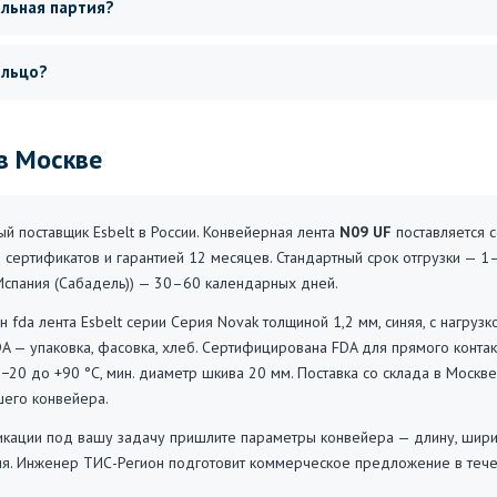
альная партия?
ольцо?
 в Москве
 поставщик Esbelt в России. Конвейерная лента
N09 UF
поставляется с
 сертификатов и гарантией 12 месяцев. Стандартный срок отгрузки — 1
 (Испания (Сабадель)) — 30–60 календарных дней.
 fda лента Esbelt серии Серия Novak толщиной 1,2 мм, синяя, с нагруз
A — упаковка, фасовка, хлеб. Сертифицирована FDA для прямого контак
−20 до +90 °C, мин. диаметр шкива 20 мм. Поставка со склада в Москв
шего конвейера.
ации под вашу задачу пришлите параметры конвейера — длину, ширину,
ия. Инженер ТИС-Регион подготовит коммерческое предложение в тече