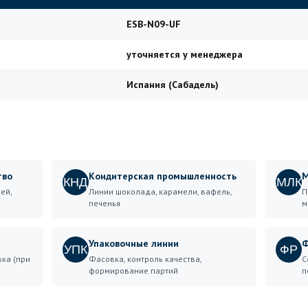
ESB-N09-UF
уточняется у менеджера
Испания (Сабадель)
тво
Кондитерская промышленность
М
КНД
МЛК
ей,
Линии шоколада, карамели, вафель,
П
печенья
м
Упаковочные линии
Ф
УПК
ФР
вка (при
Фасовка, контроль качества,
С
формирование партий
п