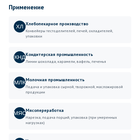
Применение
Хлебопекарное производство
ХЛ
Конвейеры тестоделителей, печей, охладителей,
упаковки
Кондитерская промышленность
КНД
Линии шоколада, карамели, вафель, печенья
Молочная промышленность
МЛК
Подача и упаковка сырной, творожной, масложировой
продукции
Мясопереработка
МЯС
Нарезка, подача порций, упаковка (при умеренных
нагрузках)