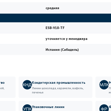
средняя
ESB-V18-TF
уточняется у менеджера
Испания (Сабадель)
тво
Кондитерская промышленность
М
КНД
МЛК
ей,
Линии шоколада, карамели, вафель,
П
печенья
м
Упаковочные линии
Ф
УПК
ФР