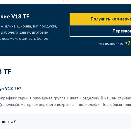
ичие V18 TF
Получить коммерч
— длина, ширина, тип продукта,
Перезво
е рабочего дня подготовим
дскажем, если есть более
+7
или позвоните:
8 TF
ул V18 TF?
«префикс серии + размерная группа + цвет + отделка». В нашем случае:
(точечный), материал верхнего покрытия — полиолефин fda, общая тол
 лента?