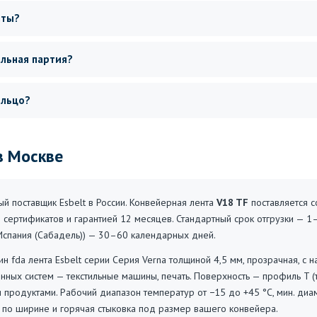
нты?
альная партия?
ольцо?
в Москве
 поставщик Esbelt в России. Конвейерная лента
V18 TF
поставляется с
 сертификатов и гарантией 12 месяцев. Стандартный срок отгрузки — 1
 (Испания (Сабадель)) — 30–60 календарных дней.
 fda лента Esbelt серии Серия Verna толщиной 4,5 мм, прозрачная, с 
нных систем — текстильные машины, печать. Поверхность — профиль T 
 продуктами. Рабочий диапазон температур от −15 до +45 °C, мин. диа
а по ширине и горячая стыковка под размер вашего конвейера.