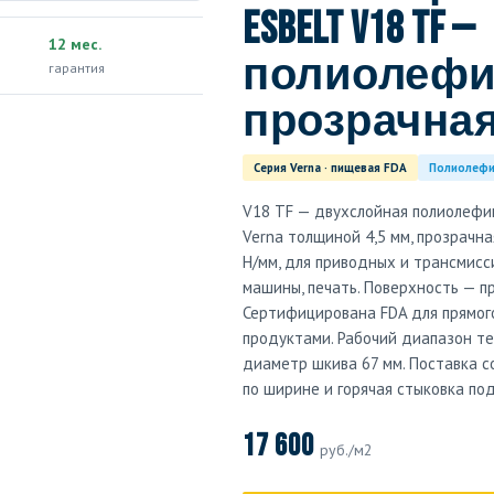
Esbelt V18 TF —
12 мес.
полиолефин
гарантия
прозрачная,
Серия Verna · пищевая FDA
Полиолеф
V18 TF — двухслойная полиолефин
Verna толщиной 4,5 мм, прозрачна
Н/мм, для приводных и трансмис
машины, печать. Поверхность — пр
Сертифицирована FDA для прямог
продуктами. Рабочий диапазон тем
диаметр шкива 67 мм. Поставка с
по ширине и горячая стыковка по
17 600
руб./м2