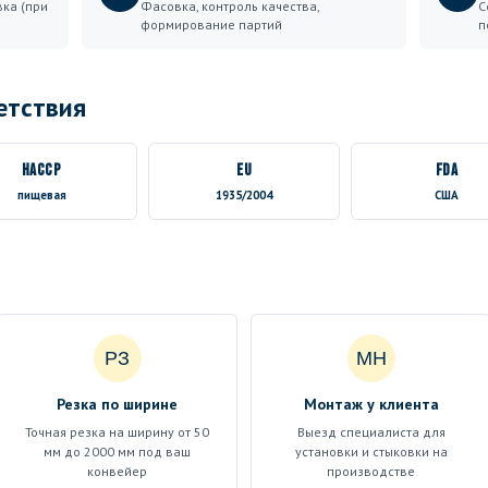
вка (при
Фасовка, контроль качества,
С
формирование партий
п
етствия
HACCP
EU
FDA
пищевая
1935/2004
США
РЗ
МН
Резка по ширине
Монтаж у клиента
Точная резка на ширину от 50
Выезд специалиста для
мм до 2000 мм под ваш
установки и стыковки на
конвейер
производстве