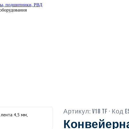
оборудования
Артикул:
V18 TF
· Код E
Конвейерна