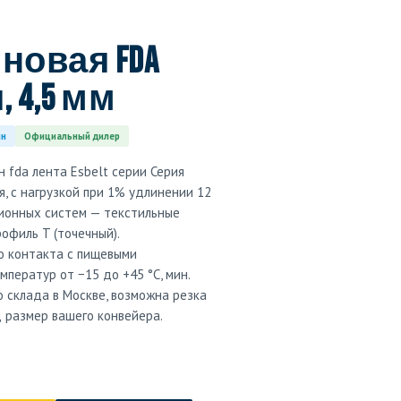
овая FDA
 4,5 мм
ин
Официальный дилер
 fda лента Esbelt серии Серия
я, с нагрузкой при 1% удлинении 12
сионных систем — текстильные
офиль T (точечный).
о контакта с пищевыми
ператур от −15 до +45 °C, мин.
о склада в Москве, возможна резка
д размер вашего конвейера.