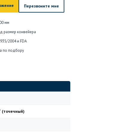
ожение
Перезвоните мне
00 мм
од размер конвейера
1935/2004 и FDA
а по подбору
T (точечный)