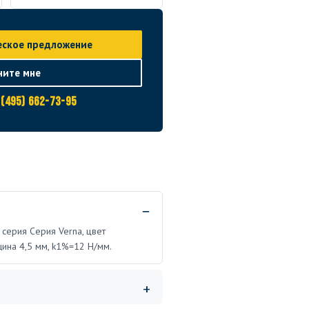
еское предложение
ните мне
 (495) 662-73-95
 серия Серия Verna, цвет
щина 4,5 мм, k1%=12 Н/мм.