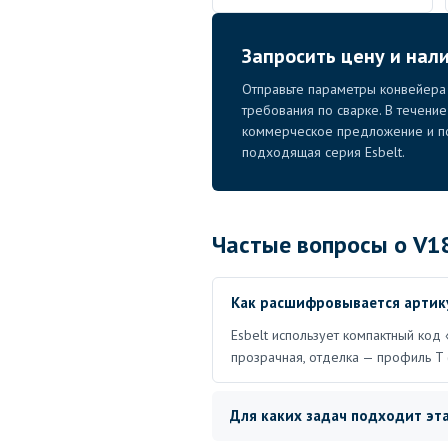
Запросить цену и нал
Отправьте параметры конвейера 
требования по сварке. В течени
коммерческое предложение и по
подходящая серия Esbelt.
Частые вопросы о V1
Как расшифровывается артик
Esbelt использует компактный код 
прозрачная, отделка — профиль T 
Для каких задач подходит эта