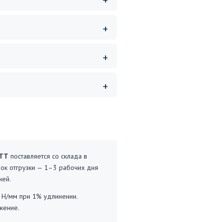
 TT
поставляется со склада в
рок отгрузки — 1–3 рабочих дня
ней.
5 Н/мм при 1% удлинении.
жение.