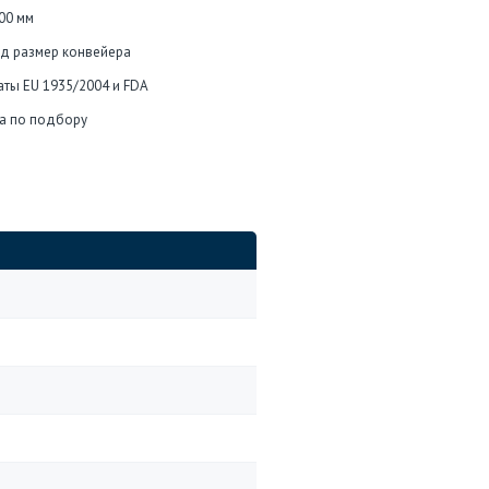
00 мм
од размер конвейера
каты EU 1935/2004 и FDA
а по подбору