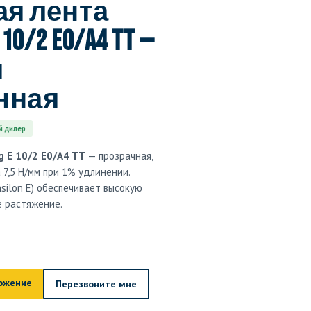
я лента
 10/2 E0/A4 TT —
я
нная
 дилер
g E 10/2 E0/A4 TT
— прозрачная,
а 7,5 Н/мм при 1% удлинении.
silon E) обеспечивает высокую
е растяжение.
ожение
Перезвоните мне