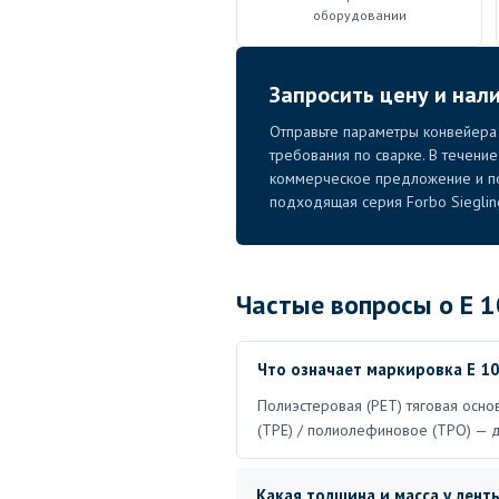
оборудовании
Запросить цену и нали
Отправьте параметры конвейера 
требования по сварке. В течени
коммерческое предложение и по
подходящая серия Forbo Sieglin
Частые вопросы о E 1
Что означает маркировка E 10
Полиэстеровая (PET) тяговая основ
(TPE) / полиолефиновое (TPO) — д
Какая толщина и масса у лент