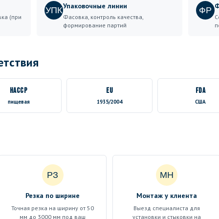
Упаковочные линии
Ф
УПК
ФР
вка (при
Фасовка, контроль качества,
С
формирование партий
п
етствия
HACCP
EU
FDA
пищевая
1935/2004
США
РЗ
МН
Резка по ширине
Монтаж у клиента
Точная резка на ширину от 50
Выезд специалиста для
мм до 3000 мм под ваш
установки и стыковки на