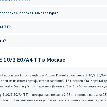
барабана и рабочая температура?
A4 TT?
нты?
 E 10/2 E0/A4 TT в Москве
 поставщик Forbo Siegling в России. Конвейерная лента
E 10/2 E0/A4
 полным пакетом сертификатов и гарантией 12 месяцев. Стандартный с
ства Forbo Siegling GmbH (Германия (Ганновер)) — 30–60 календарных д
ng E 10/2 E0/A4 TT
— прозрачная, толщина 2,25 мм, тяговая нагрузка 7,
nsilon E) обеспечивает высокую размерную стабильность и низкое растя