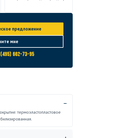
еское предложение
ните мне
 (495) 662-73-95
 Покрытие: термоэластопластовое
абилизированная.