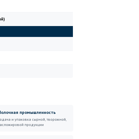
ий)
олочная промышленность
одача и упаковка сырной, творожной,
асложировой продукции