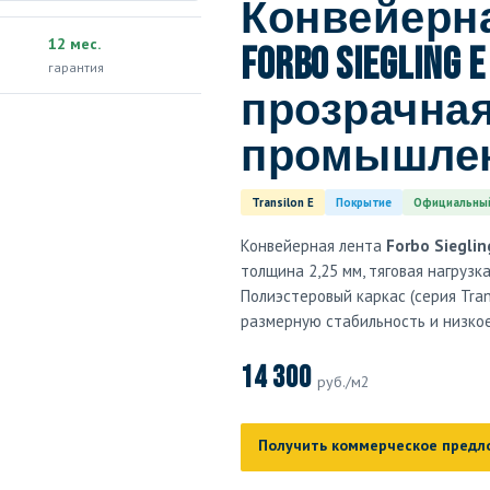
Конвейерна
12 мес.
Forbo Siegling E
гарантия
прозрачна
промышле
Transilon E
Покрытие
Официальный
Конвейерная лента
Forbo Sieglin
толщина 2,25 мм, тяговая нагрузк
Полиэстеровый каркас (серия Tran
размерную стабильность и низко
14 300
руб./м2
Получить коммерческое предл