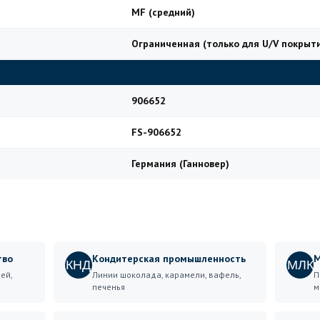
MF (средний)
Ограниченная (только для U/V покрыт
906652
FS-906652
Германия (Ганновер)
тво
Кондитерская промышленность
М
КНД
МЛК
ей,
Линии шоколада, карамели, вафель,
П
печенья
м