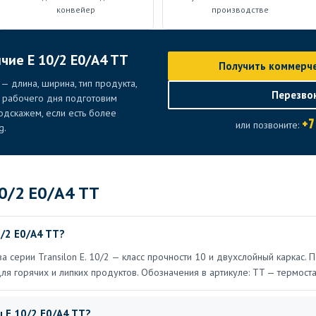
конвейер
производстве
чие E 10/2 E0/A4 TT
Получить коммерч
— длина, ширина, тип продукта,
Перезво
е рабочего дня подготовим
дскажем, если есть более
+7
или позвоните:
g.
0/2 E0/A4 TT
/2 E0/A4 TT?
а серии Transilon E. 10/2 — класс прочности 10 и двухслойный каркас.
ля горячих и липких продуктов. Обозначения в артикуле: TT — термост
ы E 10/2 E0/A4 TT?