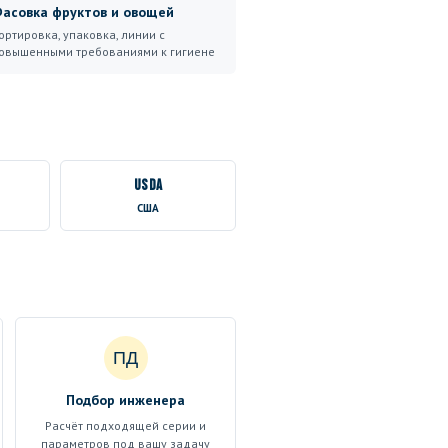
асовка фруктов и овощей
ортировка, упаковка, линии с
овышенными требованиями к гигиене
USDA
США
ПД
Подбор инженера
Расчёт подходящей серии и
параметров под вашу задачу