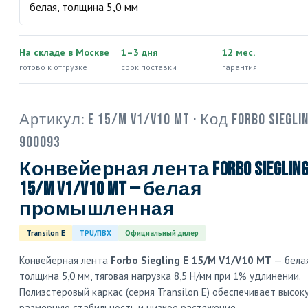
На складе в Москве
1–3 дня
12 мес.
готово к отгрузке
срок поставки
гарантия
Артикул:
E 15/M V1/V10 MT
· Код Forbo Sieglin
900093
Конвейерная лента Forbo Siegling
15/M V1/V10 MT — белая
промышленная
Transilon E
TPU/ПВХ
Официальный дилер
Конвейерная лента
Forbo Siegling E 15/M V1/V10 MT
— белая
толщина 5,0 мм, тяговая нагрузка 8,5 Н/мм при 1% удлинении.
Полиэстеровый каркас (серия Transilon E) обеспечивает высок
размерную стабильность и низкое растяжение.