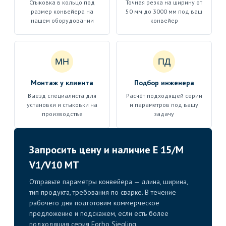
Стыковка в кольцо под
Точная резка на ширину от
размер конвейера на
50 мм до 3000 мм под ваш
нашем оборудовании
конвейер
МН
ПД
Монтаж у клиента
Подбор инженера
Выезд специалиста для
Расчёт подходящей серии
установки и стыковки на
и параметров под вашу
производстве
задачу
Запросить цену и наличие E 15/M
V1/V10 MT
Отправьте параметры конвейера — длина, ширина,
тип продукта, требования по сварке. В течение
рабочего дня подготовим коммерческое
предложение и подскажем, если есть более
подходящая серия Forbo Siegling.