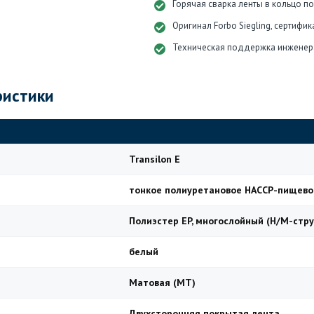
Горячая сварка ленты в кольцо п
Оригинал Forbo Siegling, сертифи
Техническая поддержка инженер
ристики
Transilon E
тонкое полиуретановое HACCP-пищево
Полиэстер EP, многослойный (H/M-стру
белый
Матовая (MT)
Двухсторонняя покрытая лента