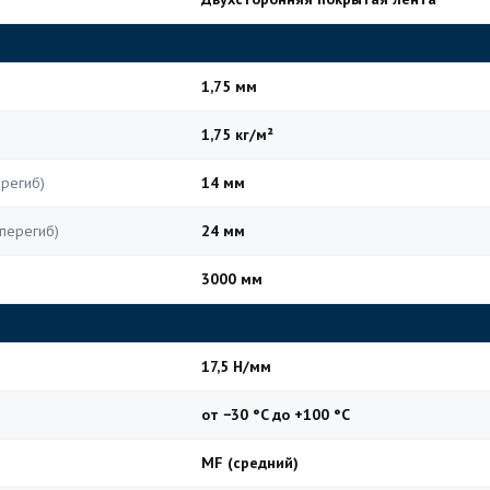
1,75 мм
1,75 кг/м²
региб)
14 мм
перегиб)
24 мм
3000 мм
17,5 Н/мм
от −30 °C до +100 °C
MF (средний)