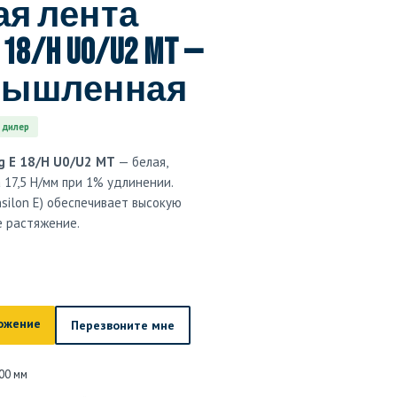
я лента
 18/H U0/U2 MT —
мышленная
 дилер
ng E 18/H U0/U2 MT
— белая,
а 17,5 Н/мм при 1% удлинении.
silon E) обеспечивает высокую
е растяжение.
ожение
Перезвоните мне
00 мм