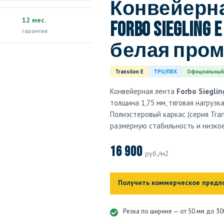
Конвейерна
12 мес.
Forbo Siegling E
гарантия
белая про
Transilon E
TPU/ПВХ
Официальный
Конвейерная лента
Forbo Siegli
толщина 1,75 мм, тяговая нагрузк
Полиэстеровый каркас (серия Tran
размерную стабильность и низко
16 900
руб./м2
Получить коммерческое предл
Резка по ширине — от 50 мм до 30