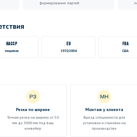
формирование партий
п
етствия
HACCP
EU
FDA
пищевая
1935/2004
США
РЗ
МН
Резка по ширине
Монтаж у клиента
Точная резка на ширину от 50
Выезд специалиста для
мм до 3000 мм под ваш
установки и стыковки на
конвейер
производстве