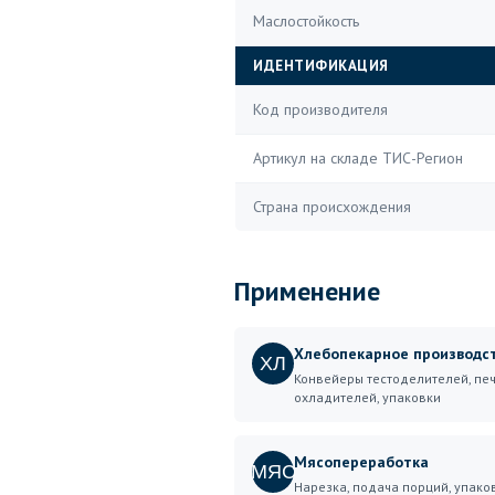
Маслостойкость
ИДЕНТИФИКАЦИЯ
Код производителя
Артикул на складе ТИС-Регион
Страна происхождения
Применение
Хлебопекарное производс
ХЛ
Конвейеры тестоделителей, печ
охладителей, упаковки
Мясопереработка
МЯС
Нарезка, подача порций, упако