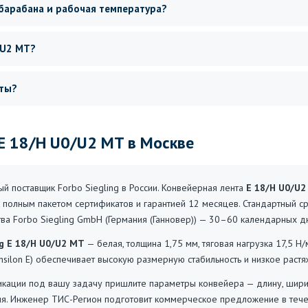
барабана и рабочая температура?
/U2 MT?
нты?
g E 18/H U0/U2 MT в Москве
 поставщик Forbo Siegling в России. Конвейерная лента
E 18/H U0/U
 полным пакетом сертификатов и гарантией 12 месяцев. Стандартный с
ства Forbo Siegling GmbH (Германия (Ганновер)) — 30–60 календарных д
ng E 18/H U0/U2 MT
— белая, толщина 1,75 мм, тяговая нагрузка 17,5 Н
nsilon E) обеспечивает высокую размерную стабильность и низкое растя
ации под вашу задачу пришлите параметры конвейера — длину, ширину,
ия. Инженер ТИС-Регион подготовит коммерческое предложение в тече