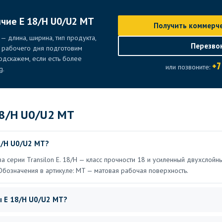
ичие E 18/H U0/U2 MT
Получить коммерч
— длина, ширина, тип продукта,
Перезво
е рабочего дня подготовим
дскажем, если есть более
+7
или позвоните:
g.
18/H U0/U2 MT
8/H U0/U2 MT?
а серии Transilon E. 18/H — класс прочности 18 и усиленный двухслойн
Обозначения в артикуле: MT — матовая рабочая поверхность.
ы E 18/H U0/U2 MT?