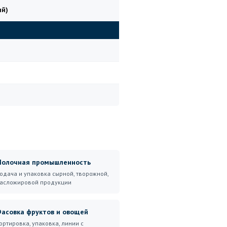
ий)
олочная промышленность
одача и упаковка сырной, творожной,
асложировой продукции
асовка фруктов и овощей
ортировка, упаковка, линии с