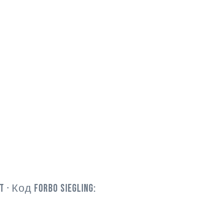
T
· Код Forbo Siegling: