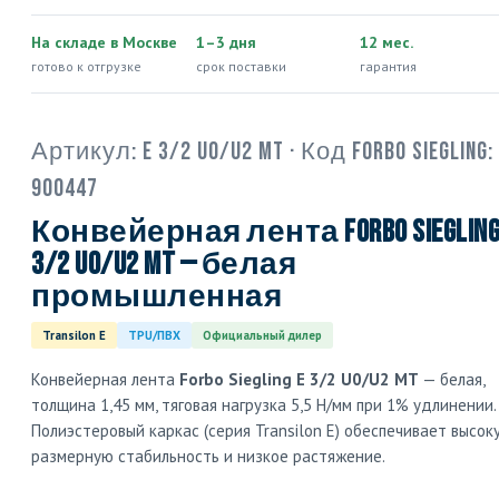
На складе в Москве
1–3 дня
12 мес.
готово к отгрузке
срок поставки
гарантия
Артикул:
E 3/2 U0/U2 MT
· Код Forbo Siegling:
900447
Конвейерная лента Forbo Siegling
3/2 U0/U2 MT — белая
промышленная
Transilon E
TPU/ПВХ
Официальный дилер
Конвейерная лента
Forbo Siegling E 3/2 U0/U2 MT
— белая,
толщина 1,45 мм, тяговая нагрузка 5,5 Н/мм при 1% удлинении.
Полиэстеровый каркас (серия Transilon E) обеспечивает высок
размерную стабильность и низкое растяжение.