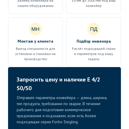
размер конвейера на
50 мм до 3000 мм под ваш
нашем оборудовании
конвейер
МН
ПД
Монтаж у клиента
Подбор инженера
Выезд специалиста для
Расчёт подходящей серии
установки и стыковки на
и параметров под вашу
производстве
задачу
Запросить цену и наличие E 4/2
S0/S0
Отправьте параметры конвейера — длина, ширина,
тип продукта, требования по сварке. В течение
рабочего дня подготовим коммерческое
предложение и подскажем, если есть более
подходящая серия Forbo Siegling.