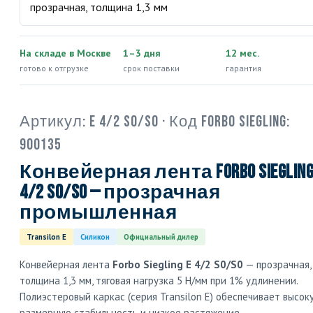
На складе в Москве
1–3 дня
12 мес.
готово к отгрузке
срок поставки
гарантия
Артикул:
E 4/2 S0/S0
· Код Forbo Siegling:
900135
Конвейерная лента Forbo Siegling
4/2 S0/S0 — прозрачная
промышленная
Transilon E
Силикон
Официальный дилер
Конвейерная лента
Forbo Siegling E 4/2 S0/S0
— прозрачная,
толщина 1,3 мм, тяговая нагрузка 5 Н/мм при 1% удлинении.
Полиэстеровый каркас (серия Transilon E) обеспечивает высок
размерную стабильность и низкое растяжение.