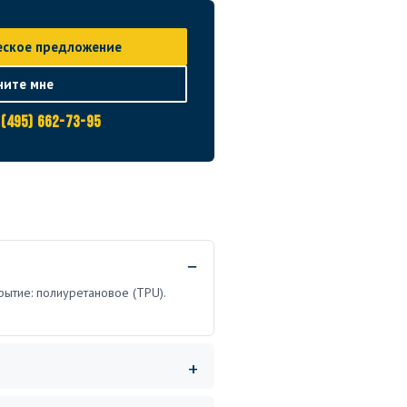
еское предложение
ните мне
 (495) 662-73-95
крытие: полиуретановое (TPU).