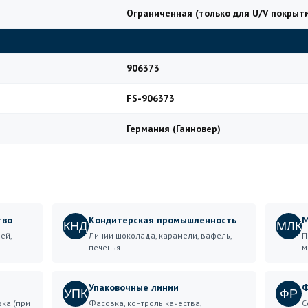
Ограниченная (только для U/V покрыт
906373
FS-906373
Германия (Ганновер)
тво
Кондитерская промышленность
М
КНД
МЛК
ей,
Линии шоколада, карамели, вафель,
П
печенья
м
Упаковочные линии
Ф
УПК
ФР
вка (при
Фасовка, контроль качества,
С