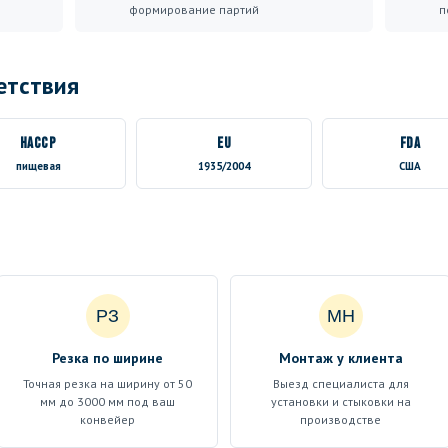
формирование партий
п
етствия
HACCP
EU
FDA
пищевая
1935/2004
США
РЗ
МН
Резка по ширине
Монтаж у клиента
Точная резка на ширину от 50
Выезд специалиста для
мм до 3000 мм под ваш
установки и стыковки на
конвейер
производстве