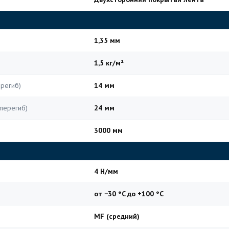
1,35 мм
1,5 кг/м²
региб)
14 мм
перегиб)
24 мм
3000 мм
4 Н/мм
от −30 °C до +100 °C
MF (средний)