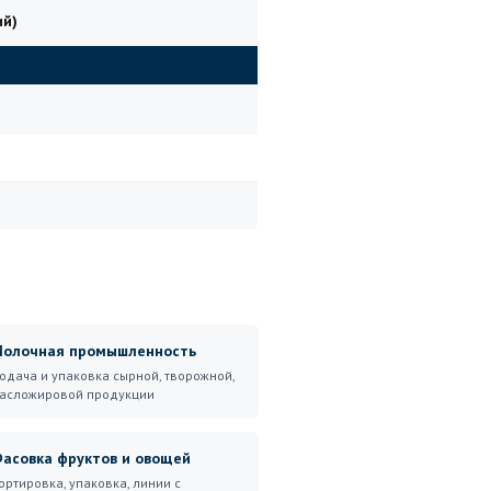
ий)
олочная промышленность
одача и упаковка сырной, творожной,
асложировой продукции
асовка фруктов и овощей
ортировка, упаковка, линии с