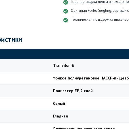
Горячая сварка ленты в кольцо п
Оригинал Forbo Siegling, сертифи
Техническая поддержка инженер
ристики
Transilon E
тонкое полиуретановое HACCP-пищево
Полиэстер EP, 2 слой
белый
Гладкая
Двухсторонняя покрытая лента