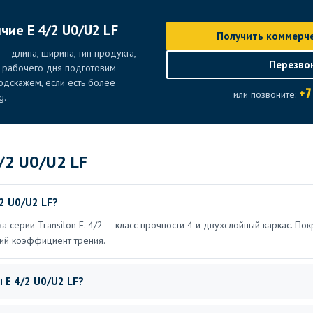
чие E 4/2 U0/U2 LF
Получить коммерч
— длина, ширина, тип продукта,
Перезво
е рабочего дня подготовим
дскажем, если есть более
+7
или позвоните:
g.
/2 U0/U2 LF
2 U0/U2 LF?
а серии Transilon E. 4/2 — класс прочности 4 и двухслойный каркас. По
кий коэффициент трения.
 E 4/2 U0/U2 LF?