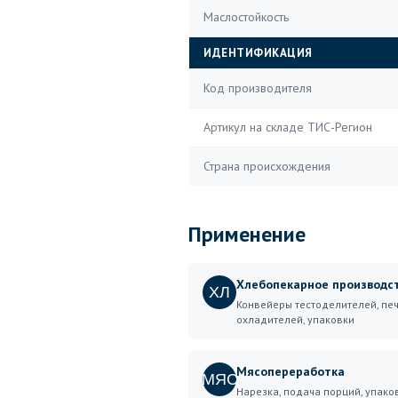
Маслостойкость
ИДЕНТИФИКАЦИЯ
Код производителя
Артикул на складе ТИС-Регион
Страна происхождения
Применение
Хлебопекарное производс
ХЛ
Конвейеры тестоделителей, печ
охладителей, упаковки
Мясопереработка
МЯС
Нарезка, подача порций, упако