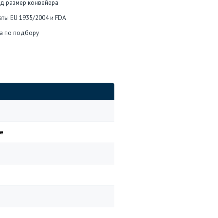
од размер конвейера
каты EU 1935/2004 и FDA
а по подбору
е