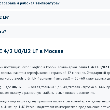
барабана и рабочая температура?
2 LF?
нты?
 E 4/2 U0/U2 LF в Москве
 поставщик Forbo Siegling в России. Конвейерная лента
E 4/2 U0/U2 
 полным пакетом сертификатов и гарантией 12 месяцев. Стандартный с
ства Forbo Siegling GmbH (Германия (Ганновер)) — 30–60 календарных д
ng E 4/2 U0/U2 LF
— белая, толщина 1,35 мм, тяговая нагрузка 4 Н/мм 
ечивает высокую размерную стабильность и низкое растяжение.
ации под вашу задачу пришлите параметры конвейера — длину, ширину,
ия. Инженер ТИС-Регион подготовит коммерческое предложение в тече