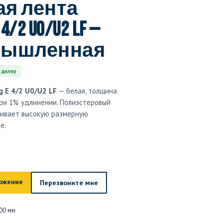
я лента
 4/2 U0/U2 LF —
мышленная
 дилер
g E 4/2 U0/U2 LF
— белая, толщина
 при 1% удлинении. Полиэстеровый
ечивает высокую размерную
е.
ожение
Перезвоните мне
00 мм