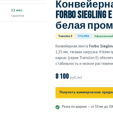
Конвейерна
12 мес.
Forbo Siegling E
гарантия
белая про
Transilon E
TPU/ПВХ
Официальный
Конвейерная лента
Forbo Sieglin
1,35 мм, тяговая нагрузка 4 Н/мм
каркас (серия Transilon E) обесп
стабильность и низкое растяжени
8 100
руб./м2
Получить коммерческое предл
Резка по ширине — от 50 мм до 30