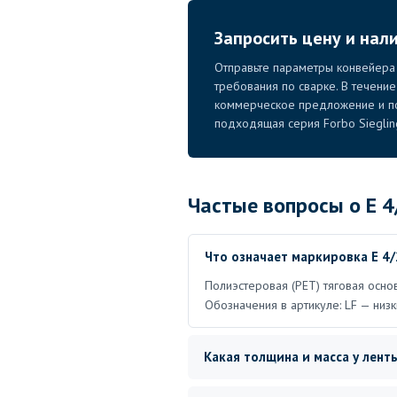
Запросить цену и нали
Отправьте параметры конвейера 
требования по сварке. В течени
коммерческое предложение и по
подходящая серия Forbo Sieglin
Частые вопросы о E 4
Что означает маркировка E 4/
Полиэстеровая (PET) тяговая основ
Обозначения в артикуле: LF — низ
Какая толщина и масса у ленты