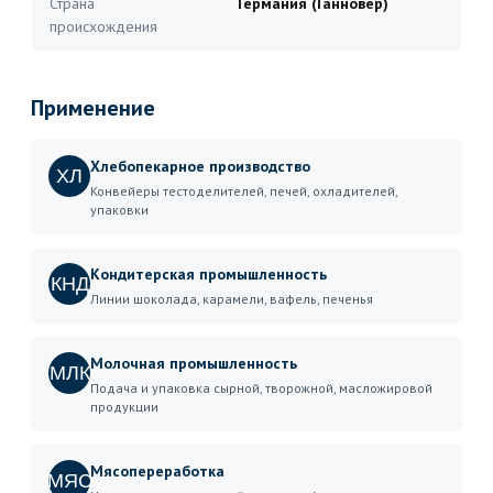
Страна
Германия (Ганновер)
происхождения
Применение
Хлебопекарное производство
ХЛ
Конвейеры тестоделителей, печей, охладителей,
упаковки
Кондитерская промышленность
КНД
Линии шоколада, карамели, вафель, печенья
Молочная промышленность
МЛК
Подача и упаковка сырной, творожной, масложировой
продукции
Мясопереработка
МЯС