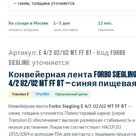
На складе в Москве
1–3 дня
12 мес.
готово к отгрузке
срок поставки
гарантия
Артикул:
E 4/2 U2/U2 MT FF BT
· Код Forbo
Siegling:
уточняется
Конвейерная лента Forbo Siegling
4/2 U2/U2 MT FF BT — синяя пищева
Transilon E
TPU/ПВХ
Официальный дилер
Конвейерная лента
Forbo Siegling E 4/2 U2/U2 MT FF BT
—
синяя, толщина уточняется. Полиэстеровый каркас (серия
Transilon E) обеспечивает высокую размерную стабильность и
низкое растяжение. Покрытие соответствует HACCP, EU
1935/2004 и допускам FDA для контакта с пищевыми продукта