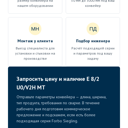
размер конвейера на
50 мм до 3000 мм под ваш
нашем оборудовании
конвейер
МН
ПД
Монтаж у клиента
Подбор инженера
Выезд специалиста для
Расчёт подходящей серии
установки и стыковки на
и параметров под вашу
производстве
задачу
Запросить цену и наличие E 8/2
U0/V2H MT
Отправьте параметры конвейера — длина, ширина,
тип продукта, требования по сварке. В течение
рабочего дня подготовим коммерческое
предложение и подскажем, если есть более
подходящая серия Forbo Siegling.