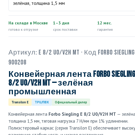
На складе в Москве
1–3 дня
12 мес.
готово к отгрузке
срок поставки
гарантия
Артикул:
E 8/2 U0/V2H MT
· Код Forbo Siegling
900208
Конвейерная лента Forbo Siegling
8/2 U0/V2H MT — зелёная
промышленная
Transilon E
TPU/ПВХ
Официальный дилер
Конвейерная лента
Forbo Siegling E 8/2 U0/V2H MT
— зелёна
толщина 1,5 мм, тяговая нагрузка 7 Н/мм при 1% удлинении.
Полиэстеровый каркас (серия Transilon E) обеспечивает высок
размерную стабильность и низкое растяжение.