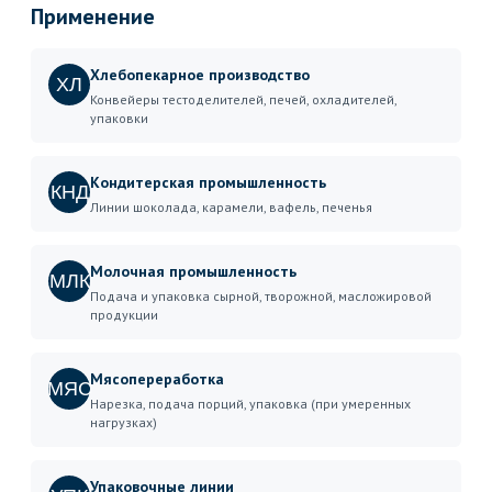
Применение
Хлебопекарное производство
ХЛ
Конвейеры тестоделителей, печей, охладителей,
упаковки
Кондитерская промышленность
КНД
Линии шоколада, карамели, вафель, печенья
Молочная промышленность
МЛК
Подача и упаковка сырной, творожной, масложировой
продукции
Мясопереработка
МЯС
Нарезка, подача порций, упаковка (при умеренных
нагрузках)
Упаковочные линии