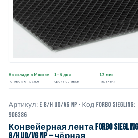
На складе в Москве
1–3 дня
12 мес.
готово к отгрузке
срок поставки
гарантия
Артикул:
E 8/H U0/V6 NP
· Код Forbo Siegling:
906386
Конвейерная лента Forbo Siegling
8/H U0/V6 NP — чёрная