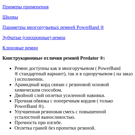
Примеры применения
Шкивы
Параметры многоручьевых ремней PowerBand ®
Зубчатые (синхронные) ремни
Клиновые ремни
Конструкционные отличия ремней
Predator
®:
Ремни доступны как в многоручьевом ( PowerBand
® стандартный вариант), так и в одноручьевом ( на заказ
) исполнении.
Арамидный корд связан с резиновой основой
химическим способом.
Двойной слой оплетки усиленной навивки.
Прочная обвязка с поперечным кордом ( только
PowerBand ®).
Улучшенная резиновая смесь с повышенной
усталостной выносливостью.
Прочность при изгибе.
Оплетка граней без пропитки резиной.