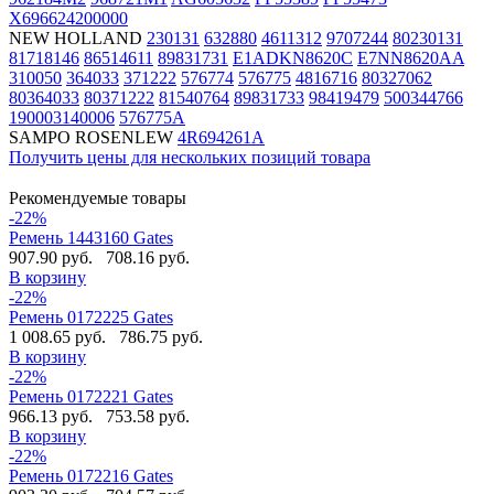
X696624200000
NEW HOLLAND
230131
632880
4611312
9707244
80230131
81718146
86514611
89831731
E1ADKN8620C
E7NN8620AA
310050
364033
371222
576774
576775
4816716
80327062
80364033
80371222
81540764
89831733
98419479
500344766
190003140006
576775A
SAMPO ROSENLEW
4R694261A
Получить цены для нескольких позиций товара
Рекомендуемые товары
-22%
Ремень 1443160 Gates
907.90 руб.
708.16 руб.
В корзину
-22%
Ремень 0172225 Gates
1 008.65 руб.
786.75 руб.
В корзину
-22%
Ремень 0172221 Gates
966.13 руб.
753.58 руб.
В корзину
-22%
Ремень 0172216 Gates