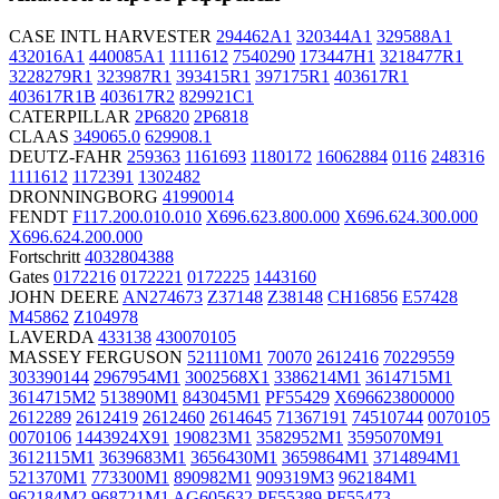
CASE INTL HARVESTER
294462A1
320344A1
329588A1
432016A1
440085A1
1111612
7540290
173447H1
3218477R1
3228279R1
323987R1
393415R1
397175R1
403617R1
403617R1B
403617R2
829921C1
CATERPILLAR
2P6820
2P6818
CLAAS
349065.0
629908.1
DEUTZ-FAHR
259363
1161693
1180172
16062884
0116
248316
1111612
1172391
1302482
DRONNINGBORG
41990014
FENDT
F117.200.010.010
X696.623.800.000
X696.624.300.000
X696.624.200.000
Fortschritt
4032804388
Gates
0172216
0172221
0172225
1443160
JOHN DEERE
AN274673
Z37148
Z38148
CH16856
E57428
M45862
Z104978
LAVERDA
433138
430070105
MASSEY FERGUSON
521110M1
70070
2612416
70229559
303390144
2967954M1
3002568X1
3386214M1
3614715M1
3614715M2
513890M1
843045M1
PF55429
X696623800000
2612289
2612419
2612460
2614645
71367191
74510744
0070105
0070106
1443924X91
190823M1
3582952M1
3595070M91
3612115M1
3639683M1
3656430M1
3659864M1
3714894M1
521370M1
773300M1
890982M1
909319M3
962184M1
962184M2
968721M1
AG605632
PF55389
PF55473