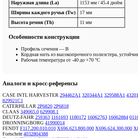
Наружная длина (La)
1153 мм / 45.4 дюйм
Ширина каждого ручья (Tw)
17 мм
Высота ремня (Th)
11 мм
Особенности конструкции
Профиль сечения — B
Кордная нить из высокопрочного полиэстера, устойчи
Рабочая температура от -40 до +70 °C
Аналоги и кросс-референсы
CASE INTL HARVESTER
294462A1
320344A1
329588A1
4320
829921C1
CATERPILLAR
2P6820
2P6818
CLAAS
349065.0
629908.1
DEUTZ-FAHR
259363
1161693
1180172
16062763
16062884
011
DRONNINGBORG
41990014
FENDT
F117.200.010.010
X696.623.800.000
X696.624.300.000
X6
Fortschritt
4032804388