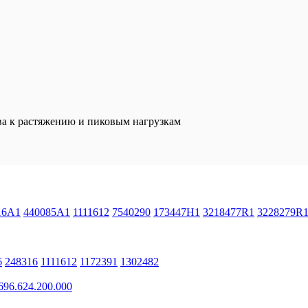
ва к растяжению и пиковым нагрузкам
16A1
440085A1
1111612
7540290
173447H1
3218477R1
3228279R
6
248316
1111612
1172391
1302482
96.624.200.000