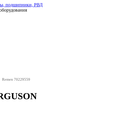
оборудования
Remen 70229559
ERGUSON