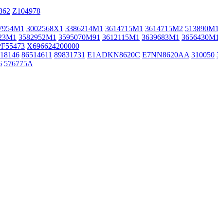
862
Z104978
7954M1
3002568X1
3386214M1
3614715M1
3614715M2
513890M
23M1
3582952M1
3595070M91
3612115M1
3639683M1
3656430M
PF55473
X696624200000
18146
86514611
89831731
E1ADKN8620C
E7NN8620AA
310050
6
576775A