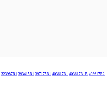
1
323987R1
393415R1
397175R1
403617R1
403617R1B
403617R2