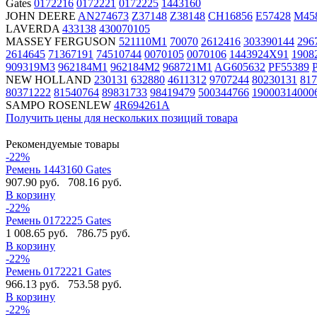
Gates
0172216
0172221
0172225
1443160
JOHN DEERE
AN274673
Z37148
Z38148
CH16856
E57428
M45
LAVERDA
433138
430070105
MASSEY FERGUSON
521110M1
70070
2612416
303390144
296
2614645
71367191
74510744
0070105
0070106
1443924X91
1908
909319M3
962184M1
962184M2
968721M1
AG605632
PF55389
NEW HOLLAND
230131
632880
4611312
9707244
80230131
817
80371222
81540764
89831733
98419479
500344766
19000314000
SAMPO ROSENLEW
4R694261A
Получить цены для нескольких позиций товара
Рекомендуемые товары
-22%
Ремень 1443160 Gates
907.90 руб.
708.16 руб.
В корзину
-22%
Ремень 0172225 Gates
1 008.65 руб.
786.75 руб.
В корзину
-22%
Ремень 0172221 Gates
966.13 руб.
753.58 руб.
В корзину
-22%