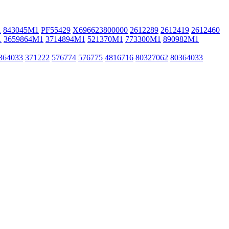
1
843045M1
PF55429
X696623800000
2612289
2612419
2612460
1
3659864M1
3714894M1
521370M1
773300M1
890982M1
364033
371222
576774
576775
4816716
80327062
80364033