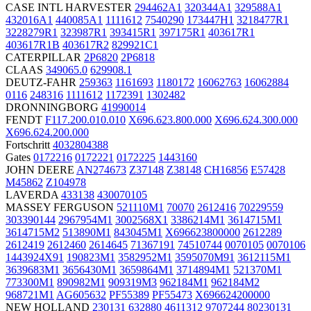
CASE INTL HARVESTER
294462A1
320344A1
329588A1
432016A1
440085A1
1111612
7540290
173447H1
3218477R1
3228279R1
323987R1
393415R1
397175R1
403617R1
403617R1B
403617R2
829921C1
CATERPILLAR
2P6820
2P6818
CLAAS
349065.0
629908.1
DEUTZ-FAHR
259363
1161693
1180172
16062763
16062884
0116
248316
1111612
1172391
1302482
DRONNINGBORG
41990014
FENDT
F117.200.010.010
X696.623.800.000
X696.624.300.000
X696.624.200.000
Fortschritt
4032804388
Gates
0172216
0172221
0172225
1443160
JOHN DEERE
AN274673
Z37148
Z38148
CH16856
E57428
M45862
Z104978
LAVERDA
433138
430070105
MASSEY FERGUSON
521110M1
70070
2612416
70229559
303390144
2967954M1
3002568X1
3386214M1
3614715M1
3614715M2
513890M1
843045M1
X696623800000
2612289
2612419
2612460
2614645
71367191
74510744
0070105
0070106
1443924X91
190823M1
3582952M1
3595070M91
3612115M1
3639683M1
3656430M1
3659864M1
3714894M1
521370M1
773300M1
890982M1
909319M3
962184M1
962184M2
968721M1
AG605632
PF55389
PF55473
X696624200000
NEW HOLLAND
230131
632880
4611312
9707244
80230131