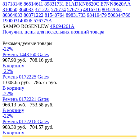
81718146
86514611
89831731
E1ADKN8620C
E7NN8620AA
310050
364033
371222
576774
576775
4816716
80327062
80364033
80371222
81540764
89831733
98419479
500344766
190003140006
576775A
SAMPO ROSENLEW
4R694261A
Получить цены для нескольких позиций товара
Рекомендуемые товары
-22%
Ремень 1443160 Gates
907.90 руб.
708.16 руб.
В корзину
-22%
Ремень 0172225 Gates
1 008.65 руб.
786.75 руб.
В корзину
-22%
Ремень 0172221 Gates
966.13 руб.
753.58 руб.
В корзину
-22%
Ремень 0172216 Gates
903.30 руб.
704.57 руб.
В корзину