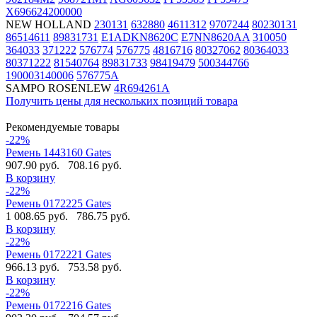
X696624200000
NEW HOLLAND
230131
632880
4611312
9707244
80230131
86514611
89831731
E1ADKN8620C
E7NN8620AA
310050
364033
371222
576774
576775
4816716
80327062
80364033
80371222
81540764
89831733
98419479
500344766
190003140006
576775A
SAMPO ROSENLEW
4R694261A
Получить цены для нескольких позиций товара
Рекомендуемые товары
-22%
Ремень 1443160 Gates
907.90 руб.
708.16 руб.
В корзину
-22%
Ремень 0172225 Gates
1 008.65 руб.
786.75 руб.
В корзину
-22%
Ремень 0172221 Gates
966.13 руб.
753.58 руб.
В корзину
-22%
Ремень 0172216 Gates