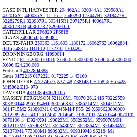
CASE INTL HARVESTER
294462A1
320344A1
329588A1
432016A1
440085A1
1111612
7540290
173447H1
3218477R1
3228279R1
323987R1
393415R1
397175R1
403617R1
403617R1B
403617R2
829921C1
CATERPILLAR
2P6820
2P6818
CLAAS
349065.0
629908.1
DEUTZ-FAHR
259363
1161693
1180172
16062763
16062884
0116
248316
1111612
1172391
1302482
DRONNINGBORG
41990014
FENDT
F117.200.010.010
X696.623.800.000
X696.624.300.000
X696.624.200.000
Fortschritt
4032804388
Gates
0172216
0172221
0172225
1443160
JOHN DEERE
AN274673
Z37148
Z38148
CH16856
E57428
M45862
Z104978
LAVERDA
433138
430070105
MASSEY FERGUSON
521110M1
70070
2612416
70229559
303390144
2967954M1
3002568X1
3386214M1
3614715M1
3614715M2
513890M1
843045M1
PF55429
X696623800000
2612289
2612419
2612460
2614645
71367191
74510744
0070105
0070106
1443924X91
190823M1
3582952M1
3595070M91
3612115M1
3639683M1
3656430M1
3659864M1
3714894M1
521370M1
773300M1
890982M1
909319M3
962184M1
962184M2
968721M1
AG605632
PF55389
PF55473